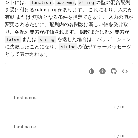
ントには、
,
,
の型の混合配列
function
boolean
string
を受け付ける
rules
propがあります。 これにより、入力が
有効
または
無効
となる条件を指定できます。 入力の値が
変更されるたびに、配列内の各関数は新しい値を受け取
り、各配列要素が評価されます。 関数または配列要素が
または
を返した場合は、バリデーション
false
string
に失敗したことになり、
の値がエラーメッセージ
string
として表示されます。
First name
0 / 10
Last name
0 / 10