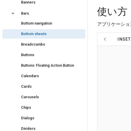
Banners
使い方
Bars
Bottom navigation
アプリケーショ
Bottom sheets
INSET
Breadcrumbs
Buttons
Buttons: Floating Action Button
Calendars
Cards
Carousels
Chips
Dialogs
Dividers