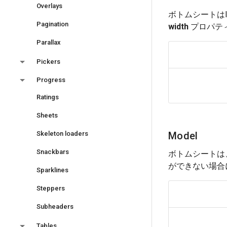
Overlays
ボトムシートは
Pagination
width
プロパテ
Parallax
Pickers
Progress
Ratings
Sheets
Skeleton loaders
Model
Snackbars
ボトムシートは
ができない場合
Sparklines
Steppers
Subheaders
Tables