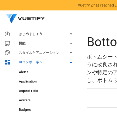
Vuetify 2 has reached E
はじめましょう
Bott
機能
スタイルとアニメーション
ボトムシー
UIコンポーネント
うに改良さ
ンや特定の
Alerts
し、ボトム
Application
Aspect ratio
Avatars
Badges