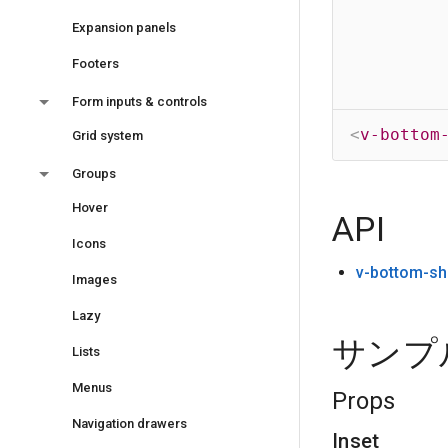
Expansion panels
Footers
Form inputs & controls
<
v-bottom
Grid system
Groups
Hover
API
Icons
v-bottom-sh
Images
Lazy
サンプ
Lists
Menus
Props
Navigation drawers
Inset