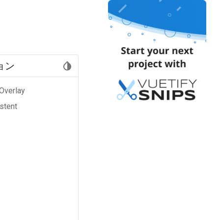
ョン
Overlay
stent