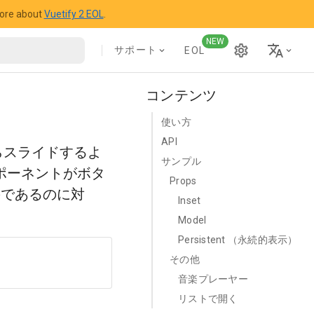
more about
Vuetify 2 EOL
.
NEW
サポート
EOL
コンテンツ
使い方
API
らスライドするよ
サンプル
ンポーネントがボタ
Props
のであるのに対
Inset
Model
Persistent （永続的表示）
その他
音楽プレーヤー
リストで開く