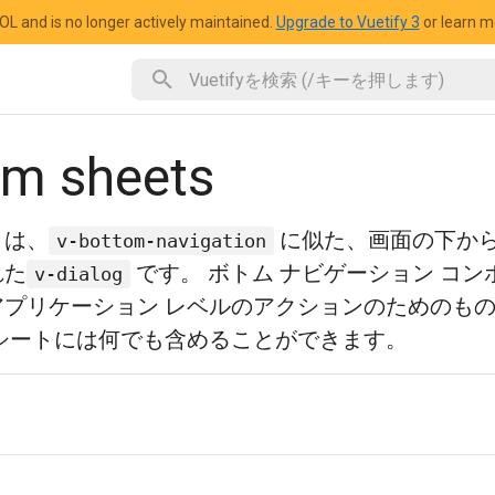
OL and is no longer actively maintained.
Upgrade to Vuetify 3
or learn 
om sheets
トは、
に似た、画面の下か
v-bottom-navigation
れた
です。 ボトム ナビゲーション コ
v-dialog
アプリケーション レベルのアクションのためのも
 シートには何でも含めることができます。