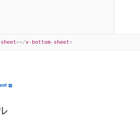
-sheet
>
</
v-bottom-sheet
>
eet
ル